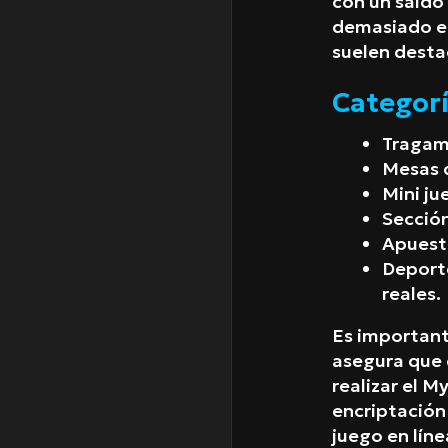
con un saldo 
demasiado el 
suelen desta
Categorí
Tragamo
Mesas d
Mini ju
Sección
Apuesta
Deporte
reales.
Es important
asegura que 
realizar el 
encriptación 
juego en líne