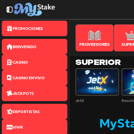
PROMOCIONES
PROVEEDORES
SUPE
BIENVENIDO
SUPERIOR
CASINO
CASINO EN VIVO
JACKPOTS
JetX
React
DEPORTISTAS
MySta
VIVIR