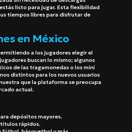
ás listo para jugar. Esta flexibilidad
s tiempos libres para disfrutar de
nes en México
ermitiendo a los jugadores elegir el
s jugadores buscan lo mismo; algunos
ticos de las tragamonedas o los mini
nos distintos para los nuevos usuarios
emuestra que la plataforma se preocupa
rcado actual.
ara depósitos mayores.
títulos rápidos.
n fútbol, básquetbol y más.