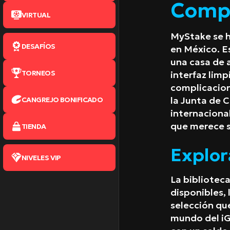
Compl
VIRTUAL
MyStake se h
DESAFÍOS
en México. E
una casa de 
TORNEOS
interfaz limp
complicacion
la Junta de 
CANGREJO BONIFICADO
internaciona
que merece s
TIENDA
Explor
NIVELES VIP
La biblioteca
disponibles,
selección qu
mundo del iG