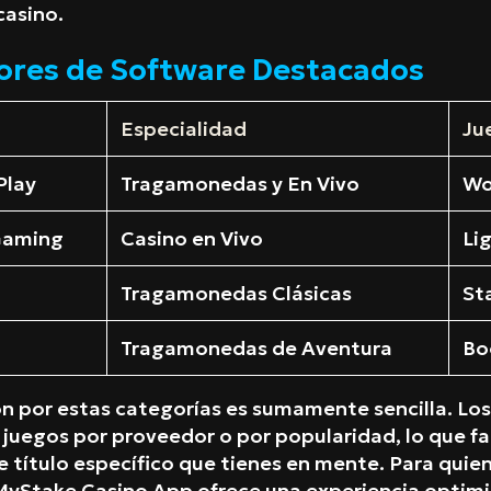
casino.
ores de Software Destacados
Especialidad
Ju
Play
Tragamonedas y En Vivo
Wo
Gaming
Casino en Vivo
Li
Tragamonedas Clásicas
St
Tragamonedas de Aventura
Bo
n por estas categorías es sumamente sencilla. Los
s juegos por proveedor o por popularidad, lo que f
e título específico que tienes en mente. Para quie
 MyStake Casino App ofrece una experiencia optim