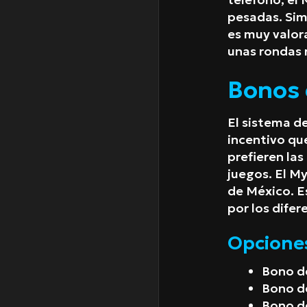
pesadas. Sim
es muy valor
unas rondas 
Bonos 
El sistema de
incentivo qu
prefieren la
juegos. El M
de México. E
por los dife
Opcione
Bono d
Bono de
Bono de