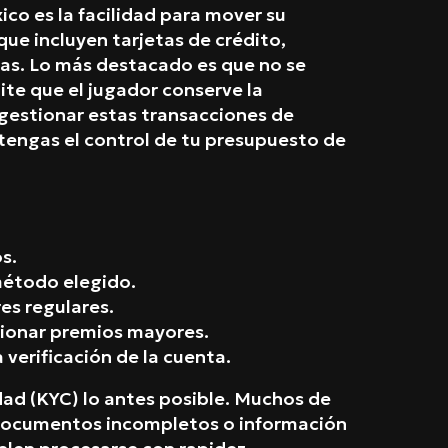
co es la facilidad para mover su
e incluyen tarjetas de crédito,
as. Lo más destacado es que no se
ite que el jugador conserve la
gestionar estas transacciones de
tengas el control de tu presupuesto de
s.
método elegido.
es regulares.
tionar premios mayores.
 verificación de la cuenta.
dad (KYC) lo antes posible. Muchos de
 a documentos incompletos o información