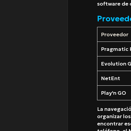
software de 
Proveed
Proveedor
Pragmatic 
Evolution 
NetEnt
Play'n GO
La navegació
organizar lo
encontrar es
teléfono, el