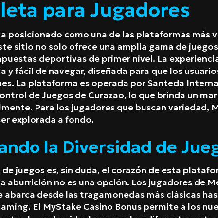
eta para Jugadores
a posicionado como una de las plataformas más ver
ste sitio no solo ofrece una amplia gama de juegos
apuestas deportivas de primer nivel. La experienc
ia y fácil de navegar, diseñada para que los usuari
es. La plataforma es operada por Santeda Internati
Control de Juegos de Curazao, lo que brinda un mar
lmente. Para los jugadores que buscan variedad, 
er explorada a fondo.
ando la Diversidad de Ju
 de juegos es, sin duda, el corazón de esta plataf
 la aburrición no es una opción. Los jugadores de 
e abarca desde las tragamonedas más clásicas hast
aming. El MyStake Casino Bonus permite a los nu