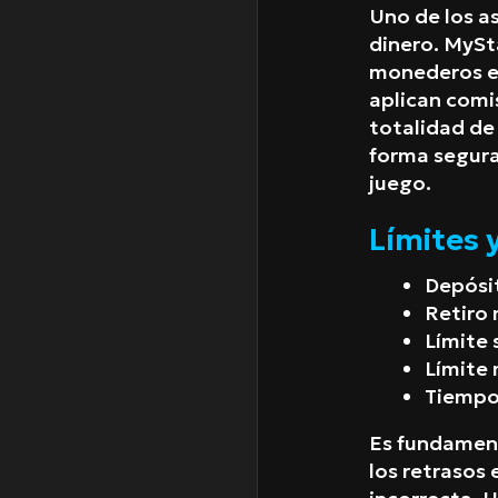
Uno de los a
dinero. MySt
monederos el
aplican comis
totalidad de
forma segura
juego.
Límites 
Depósi
Retiro 
Límite 
Límite 
Tiempo 
Es fundament
los retrasos