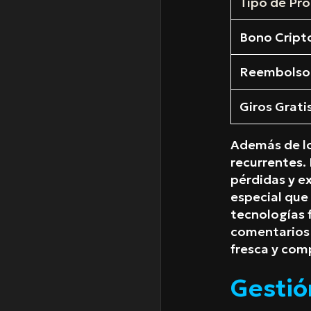
Tipo de Pr
Bono Cript
Reembolso
Giros Grati
Además de lo
recurrentes.
pérdidas y e
especial que 
tecnologías 
comentarios 
fresca y com
Gestió